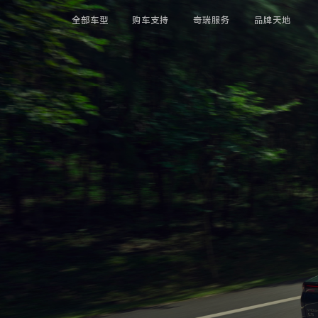
全部车型
购车支持
奇瑞服务
品牌天地
瑞虎系列
预约品鉴
快·乐体验
技术奇瑞
瑞虎9系
经销商查询
电子说明书
资讯中心
瑞虎8系
瑞虎7系
金融服务
品牌历程
瑞虎5系
车型对比
企业介绍
瑞虎3x系
艾瑞泽系列
二手车业务
ESG
艾瑞泽8系
艾瑞泽5系
大客户业务
小奇同学汇