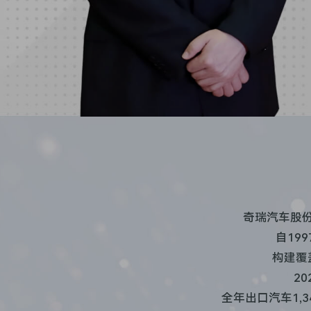
奇瑞汽车股份
自19
构建覆
2
全年出口汽车1,