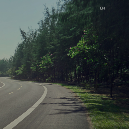
EN
全新一代 瑞虎9
￥
15.99万元-17.99万元
预约品鉴
快·乐体验
技术奇瑞
了解详情
预约品鉴
深度试驾，随心出发
奇瑞服务 用心为您
技术奇瑞 全球热爱
了解详情
了解详情
了解详情
瑞虎9 高性能版
第五代瑞虎8·虎款