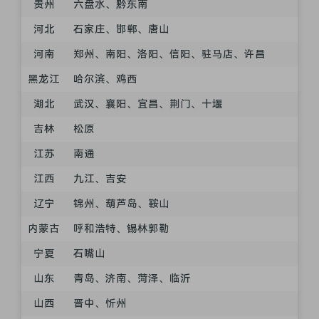
贵州
六盘水、黔东南
河北
石家庄、邯郸、唐山
河南
郑州、南阳、洛阳、信阳、驻马店、许昌
黑龙江
哈尔滨、鸡西
湖北
武汉、襄阳、宜昌、荆门、十堰
吉林
松原
江苏
南通
江西
九江、吉安
辽宁
锦州、葫芦岛、鞍山
内蒙古
呼和浩特、锡林郭勒
宁夏
石嘴山
山东
青岛、济南、菏泽、临沂
山西
晋中、忻州