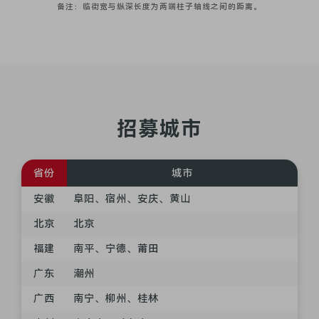
备注：临街宽与纵深长度为两端柱子轴线之间的距离。
招募城市
省份
城市
安徽
阜阳、宿州、安庆、黄山
北京
北京
福建
南平、宁德、莆田
广东
潮州
广西
南宁、柳州、桂林