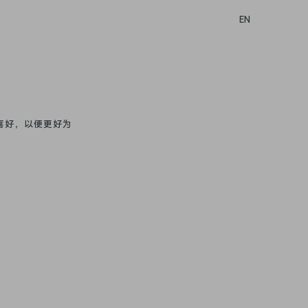
EN
全新一代 瑞虎9
喜好，以便更好为
￥
15.99万元-17.99万元
！
预约品鉴
快·乐体验
技术奇瑞
了解详情
预约品鉴
深度试驾，随心出发
奇瑞服务 用心为您
技术奇瑞 全球热爱
了解详情
了解详情
了解详情
瑞虎9 高性能版
第五代瑞虎8·虎款