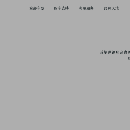
全部车型
购车支持
奇瑞服务
品牌天地
瑞虎系列
预约品鉴
快·乐体验
技术奇瑞
诚挚邀请您亲身
瑞虎9系
经销商查询
电子说明书
资讯中心
瑞虎8系
瑞虎7系
金融服务
品牌历程
瑞虎5系
车型对比
企业介绍
瑞虎3x系
艾瑞泽系列
二手车业务
ESG
艾瑞泽8系
艾瑞泽5系
大客户业务
小奇同学汇